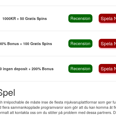
Spela 
Recension
1000KR + 50 Gratis Spins
Spela 
Recension
00% Bonus + 100 Gratis Spins
Spela 
Recension
0 ingen deposit + 200% Bonus
Spel
h irrépochable de måste inse de flesta mjukvaruplattformar som ger ful
ed flera sammankopplade programvaror som gör att du kan komma åt fl
normalt att kontakta oss om du stöter på problem med dessa partners. D