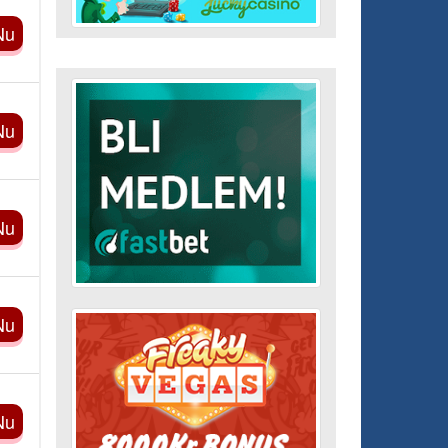
Nu
Nu
Nu
Nu
Nu