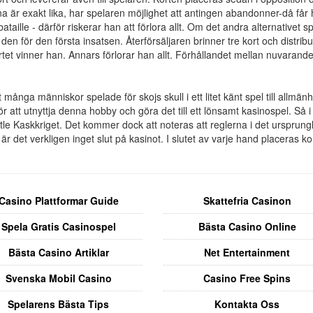
a är exakt lika, har spelaren möjlighet att antingen abandonner-då får
n bataille - därför riskerar han att förlora allt. Om det andra alternativet s
en för den första insatsen. Återförsäljaren brinner tre kort och distrib
rtet vinner han. Annars förlorar han allt. Förhållandet mellan nuvarand
ånga människor spelade för skojs skull i ett litet känt spel till allmän
 att utnyttja denna hobby och göra det till ett lönsamt kasinospel. Så i
tle Kaskkriget. Det kommer dock att noteras att reglerna i det ursprung
, är det verkligen inget slut på kasinot. I slutet av varje hand placeras k
Casino Plattformar Guide
Skattefria Casinon
Spela Gratis Casinospel
Bästa Casino Online
Bästa Casino Artiklar
Net Entertainment
Svenska Mobil Casino
Casino Free Spins
Spelarens Bästa Tips
Kontakta Oss