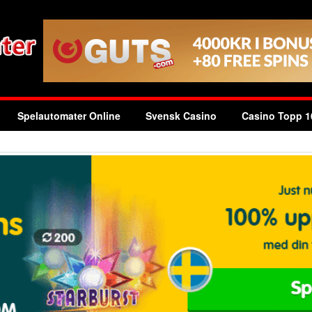
Spelautomater Online
Svensk Casino
Casino Topp 1