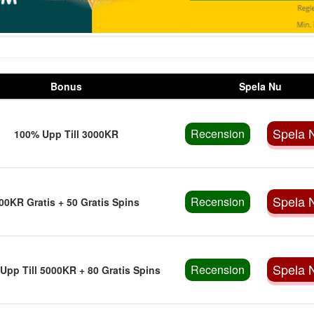
Bonus
Spela Nu
Spela 
Recension
100% Upp Till 3000KR
Spela 
Recension
00KR Gratis + 50 Gratis Spins
Spela 
Recension
Upp Till 5000KR + 80 Gratis Spins