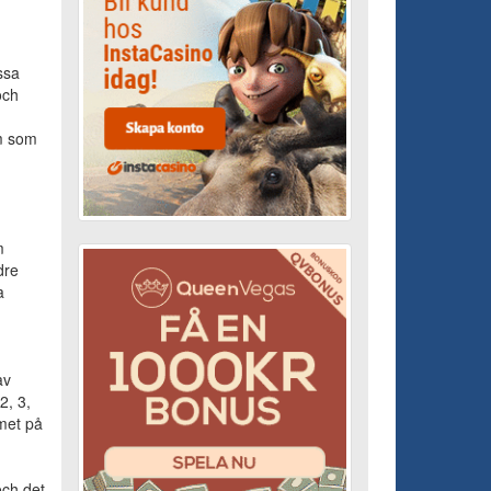
ssa
och
em som
m
dre
a
av
2, 3,
mmet på
och det