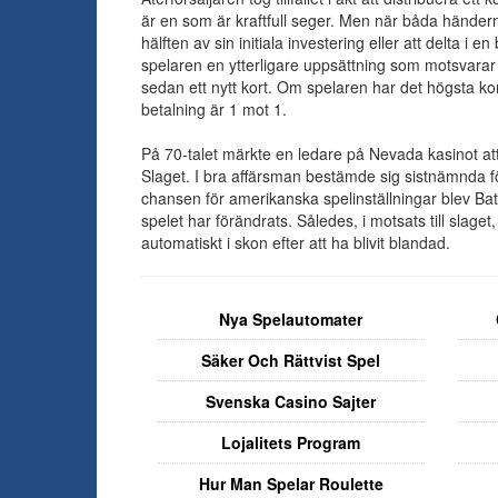
är en som är kraftfull seger. Men när båda händern
hälften av sin initiala investering eller att delta i e
spelaren en ytterligare uppsättning som motsvarar d
sedan ett nytt kort. Om spelaren har det högsta ko
betalning är 1 mot 1.
På 70-talet märkte en ledare på Nevada kasinot att m
Slaget. I bra affärsman bestämde sig sistnämnda för
chansen för amerikanska spelinställningar blev Bat
spelet har förändrats. Således, i motsats till slaget
automatiskt i skon efter att ha blivit blandad.
Nya Spelautomater
Säker Och Rättvist Spel
Svenska Casino Sajter
Lojalitets Program
Hur Man Spelar Roulette