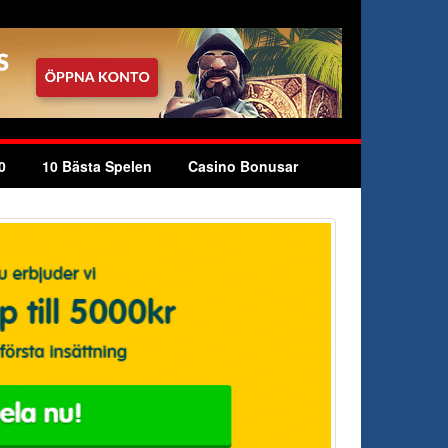
0
10 Bästa Spelen
Casino Bonusar