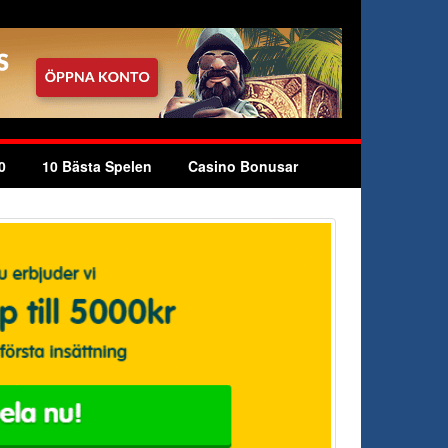
0
10 Bästa Spelen
Casino Bonusar