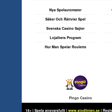
Nya Spelautomater
Säker Och Rättvist Spel
Svenska Casino Sajter
Lojalitets Program
Hur Man Spelar Roulette
Pingo Casino
18+ | Spela ansvarsfullt |
www.stodlinjen.se
| Regle