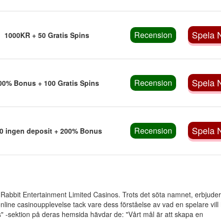
Spela 
Recension
1000KR + 50 Gratis Spins
Spela 
Recension
00% Bonus + 100 Gratis Spins
Spela 
Recension
0 ingen deposit + 200% Bonus
Rabbit Entertainment Limited Casinos. Trots det söta namnet, erbjude
ine casinoupplevelse tack vare dess förståelse av vad en spelare vill
" -sektion på deras hemsida hävdar de: "Vårt mål är att skapa en