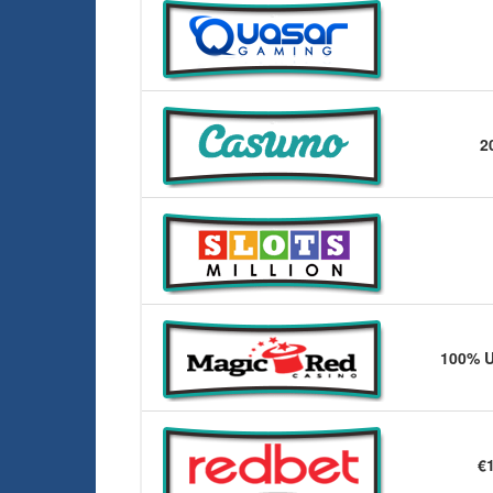
2
100% U
€