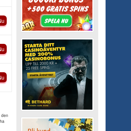
Nu
Nu
Nu
r den
 ha