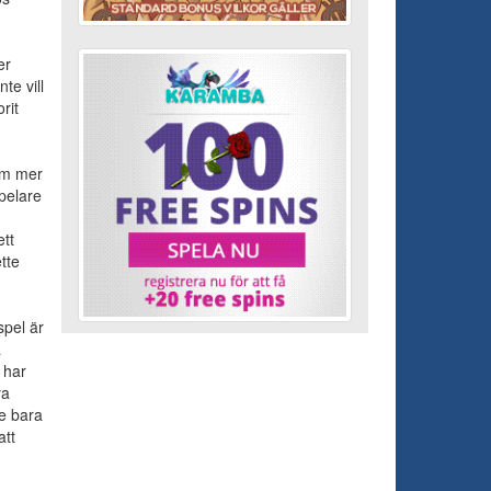
er
te vill
rit
som mer
Spelare
ett
tte
spel är
a
 har
ya
te bara
att