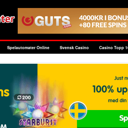
Spelautomater Online
Svensk Casino
Casino Topp 1