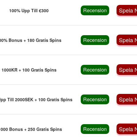
Spela 
Recension
100% Upp Till €300
Spela 
Recension
00% Bonus + 180 Gratis Spins
Spela 
Recension
1000KR + 100 Gratis Spins
Spela 
Recension
pp Till 2000SEK + 100 Gratis Spins
Spela 
Recension
1000 Bonus + 250 Gratis Spins