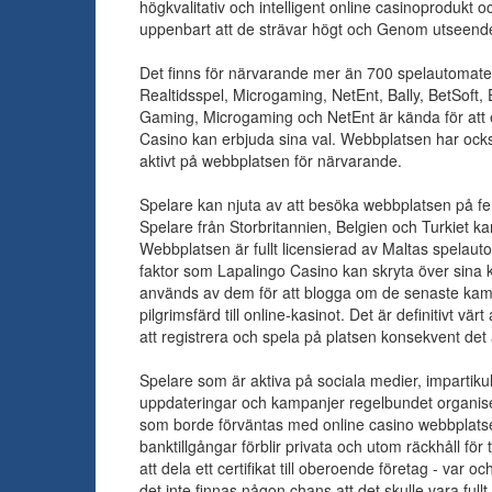
högkvalitativ och intelligent online casinoprodukt o
uppenbart att de strävar högt och Genom utseendet
Det finns för närvarande mer än 700 spelautomater
Realtidsspel, Microgaming, NetEnt, Bally, BetSof
Gaming, Microgaming och NetEnt är kända för att erb
Casino kan erbjuda sina val. Webbplatsen har också
aktivt på webbplatsen för närvarande.
Spelare kan njuta av att besöka webbplatsen på fem
Spelare från Storbritannien, Belgien och Turkiet k
Webbplatsen är fullt licensierad av Maltas spelautom
faktor som Lapalingo Casino kan skryta över sina 
används av dem för att blogga om de senaste kamp
pilgrimsfärd till online-kasinot. Det är definitivt vä
att registrera och spela på platsen konsekvent det 
Spelare som är aktiva på sociala medier, imparti
uppdateringar och kampanjer regelbundet organise
som borde förväntas med online casino webbplatser, v
banktillgångar förblir privata och utom räckhåll f
att dela ett certifikat till oberoende företag - var 
det inte finnas någon chans att det skulle vara ful